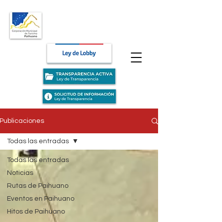
Publicaciones
Todas las entradas
Todas las entradas
Noticias
Rutas de Paihuano
Eventos en Paihuano
Hitos de Paihuano