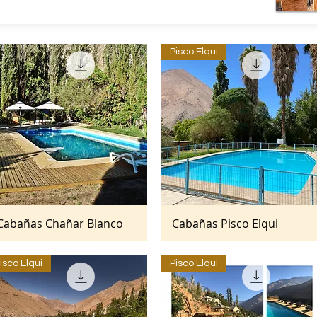
Pisco Elqui
Cabañas Chañar Blanco
Cabañas Pisco Elqui
Vista rápida
Vista rápida
isco Elqui
Pisco Elqui