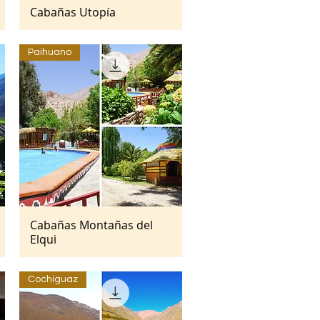
Cabañas Utopía
Vista rápida
Paihuano
Cabañas Montañas del
Vista rápida
Elqui
Cochiguaz