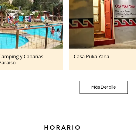
Camping y Cabañas
Casa Puka Yana
Vista rápida
Vista rápida
Paraíso
Más Detalle
HORARIO