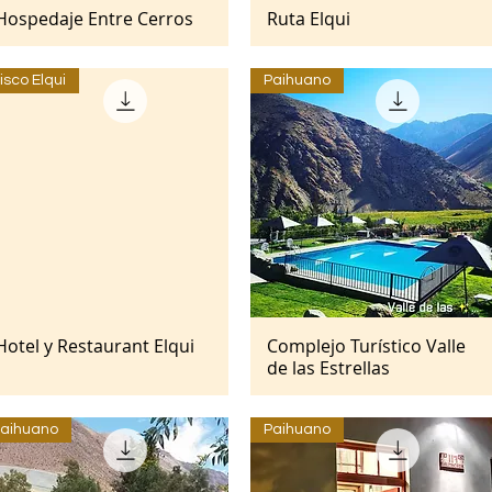
Hospedaje Entre Cerros
Ruta Elqui
Vista rápida
Vista rápida
isco Elqui
Paihuano
Hotel y Restaurant Elqui
Complejo Turístico Valle
Vista rápida
Vista rápida
de las Estrellas
aihuano
Paihuano