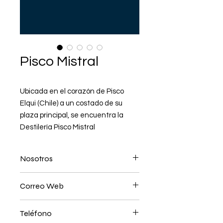
Pisco Mistral
Ubicada en el corazón de Pisco
Elqui (Chile) a un costado de su
plaza principal, se encuentra la
Destilería Pisco Mistral
Nosotros
Una moderna planta donde se
Correo Web
produce la familia de piscos más
selectos. 35º, 40º , 46º en la línea
contacto@destileriapiscomistral.cl
tradicional, siendo Mistral Nobel y
Teléfono
www.piscomistral.cl
Mistral Gran Nobel la línea Super