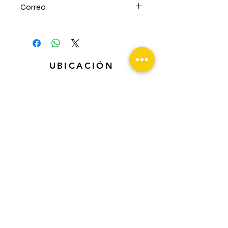
Correo
borderio.cochiguaz@gmail.com
UBICACIÓN
Municipalidad de Paihuano, Balmaceda
s/n, Comuna de Paihuano
HORARIO
Lunes a viernes:
09:30 hrs. - 17:30 hrs.
CONTACT
O
51 2 451015 - 51 2
451997
corpturismopaihuano@gmail.com