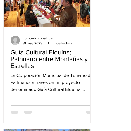
Pisco Elqui
Pisco Elqui
corpturismopaihuan
31 may 2023
1 min de lectura
Guía Cultural Elquina;
Paihuano entre Montañas y
Estrellas
Wara Elqui Turismo
Orión Turismo
La Corporación Municipal de Turismo de
Paihuano, a través de un proyecto
denominado Guía Cultural Elquina;
Paihuano entre Montañas y...