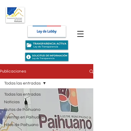
Publicaciones
Todas las entradas
Todas las entradas
Noticias
Rutas de Paihuano
Eventos en Paihuano
Hitos de Paihuano