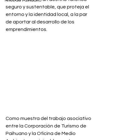
Hitos de Paihuano
seguro y sustentable, que proteja el 
entorno y la identidad local, a la par 
de aportar al desarrollo de los 
emprendimientos.
Como muestra del trabajo asociativo 
entre la Corporación de Turismo de 
Paihuano y la Oficina de Medio 